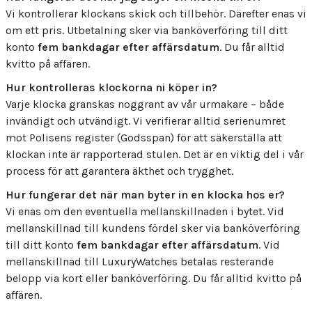
Vi kontrollerar klockans skick och tillbehör. Därefter enas vi
om ett pris. Utbetalning sker via banköverföring till ditt
konto
fem bankdagar efter affärsdatum
. Du får alltid
kvitto på affären.
Hur kontrolleras klockorna ni köper in?
Varje klocka granskas noggrant av vår urmakare – både
invändigt och utvändigt. Vi verifierar alltid serienumret
mot Polisens register (Godsspan) för att säkerställa att
klockan inte är rapporterad stulen. Det är en viktig del i vår
process för att garantera äkthet och trygghet.
Hur fungerar det när man byter in en klocka hos er?
Vi enas om den eventuella mellanskillnaden i bytet. Vid
mellanskillnad till kundens fördel sker via banköverföring
till ditt konto
fem bankdagar efter affärsdatum
. Vid
mellanskillnad till LuxuryWatches betalas resterande
belopp via kort eller banköverföring. Du får alltid kvitto på
affären.