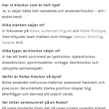
Har ni klockor som är helt nya?
Ja, vi säljer både helt oanvända och använda klockor – allt i
andra hand.
Vilka märken säljer ni?
Vi fokuserar på
Rolex
,
Audemars Piguet
och
Patek Philippe
,
men erbjuder även märken som Omega,
Cartier
,
Breitling
,
Panerai
m.fl.
Vilka typer av klockor säljer ni?
Vi har ett brett sortiment av lyxklockor: dykarklockor,
dressklockor, sportmodeller, vintage, damklockor och
sällsynta samlarobjekt.
Varför är Rolex-klockor så dyra?
Rolex använder exklusiva material, avancerat hantverk och
precision. Varumärkets starka position skapar hög
efterfrågan och därmed ett stabilt värde.
Var sitter serienumret på en Rolex?
På nyare modeller finns det på inner-ringen innanför glaset