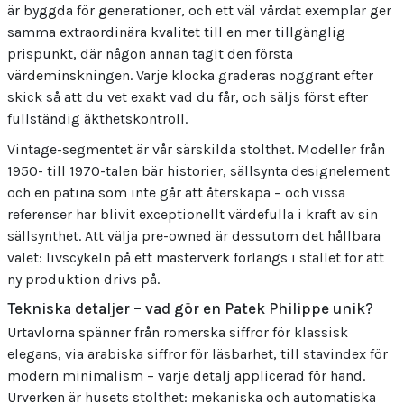
är byggda för generationer, och ett väl vårdat exemplar ger
samma extraordinära kvalitet till en mer tillgänglig
prispunkt, där någon annan tagit den första
värdeminskningen. Varje klocka graderas noggrant efter
skick så att du vet exakt vad du får, och säljs först efter
fullständig äkthetskontroll.
Vintage-segmentet är vår särskilda stolthet. Modeller från
1950- till 1970-talen bär historier, sällsynta designelement
och en patina som inte går att återskapa – och vissa
referenser har blivit exceptionellt värdefulla i kraft av sin
sällsynthet. Att välja pre-owned är dessutom det hållbara
valet: livscykeln på ett mästerverk förlängs i stället för att
ny produktion drivs på.
Tekniska detaljer – vad gör en Patek Philippe unik?
Urtavlorna spänner från romerska siffror för klassisk
elegans, via arabiska siffror för läsbarhet, till stavindex för
modern minimalism – varje detalj applicerad för hand.
Urverken är husets stolthet: mekaniska och automatiska