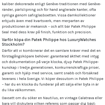
kaliber dekorerade enligt Genève-traditionen med Genève-
ränder, pärlslipning och för hand anglerade kanter, ofta
synliga genom safirglasboetten. Vissa damkollektioner
erbjuds även med kvartsverk, men merparten av
produktionen är mekanisk – och allt bär Patek Philippe
Seal med dess krav på finish, funktion och precision.
Varför köpa din Patek Philippe hos LuxuryWatches
Stockholm?
Därför att vi kombinerar det en samlare kräver med det en
förstagångsköpare behöver: garanterad äkthet med intyg
och dokumentation på varje klocka, djup Patek Philippe-
kunskap i tredje generationen, konkurrenskraftiga priser,
garanti och hjälp med service, samt snabb och försäkrad
leverans i hela Sverige. Vi köper dessutom in Patek Philippe
– har du en klocka du funderar på att sälja eller byta in är
du lika välkommen.
Oavsett om du söker en Nautilus, en vintage Calatrava eller
bara vill diskutera vilken referens som passar dig bäst: