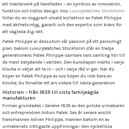
ett mästerverk på handleden – en symbios av innovation,
funktion och tidlös design. Hos
LuxuryWatches Stockholm
hittar du en noggrant utvald kollektion av Patek Philippe
med äkthetsintyg, garanti och den expertis som krävs för
att vägleda dig rätt.
Patek Philippe är dessutom vår passion på ett personligt
plan: bakom LuxuryWatches Stockholm står en tredje
generationens Patek Philippe-samlare vars samling hör till
de mest betydande i världen. Den kunskapen märks i varje
klocka vi väljer att ta in – och i varje råd vi ger. När du
köper en Patek Philippe av oss köper du inte bara en
klocka; du förvaltar ett arv vidare till nästa generation.
Historien – från 1839 till sista familjeägda
manufakturen
Firman grundades i Genève 1839 av den polske urmakaren
och entreprenören Antoni Patek. Sex år senare anslöt
fransmannen Adrien Philippe, mannen bakom en av
urmakeriets viktigaste uppfinningar: den nyckellösa