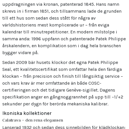
uppdragningen via kronan, patenterad 1845. Hans namn
skrevs in i firman 1851, och tillsammans lade de grunden
till ett hus som sedan dess stått för några av
världshistoriens mest komplicerade ur – från eviga
kalendrar till minutrepetitioner. En modern milstolpe i
samma anda: 1996 uppfann och patenterade Patek Philippe
årskalendern, en komplikation som i dag hela branschen
bygger vidare på.
Sedan 2009 bär husets klockor det egna Patek Philippe
Seal, ett kvalitetscertifikat som omfattar hela den färdiga
klockan – från precision och finish till långsiktig service –
och vars krav är mer omfattande än både COSC-
certifieringen och det tidigare Genève-sigillet. Dagens
specifikation anger en gångnoggrannhet på upp till −1/+2
sekunder per dygn för berörda mekaniska kalibrar.
Ikoniska kollektioner
Calatrava – den rena elegansen
Lanserad 1932 och sedan dess sinnebilden för klädklockan: