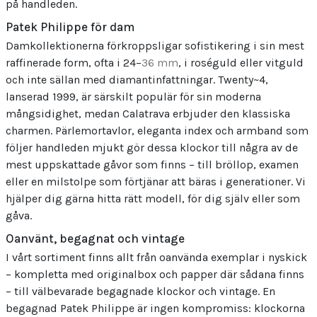
på handleden.
Patek Philippe för dam
Damkollektionerna förkroppsligar sofistikering i sin mest
raffinerade form, ofta i 24–
36 mm
, i roséguld eller vitguld
och inte sällan med diamantinfattningar. Twenty~4,
lanserad 1999, är särskilt populär för sin moderna
mångsidighet, medan Calatrava erbjuder den klassiska
charmen. Pärlemortavlor, eleganta index och armband som
följer handleden mjukt gör dessa klockor till några av de
mest uppskattade gåvor som finns – till bröllop, examen
eller en milstolpe som förtjänar att bäras i generationer. Vi
hjälper dig gärna hitta rätt modell, för dig själv eller som
gåva.
Oanvänt, begagnat och vintage
I vårt sortiment finns allt från oanvända exemplar i nyskick
– kompletta med originalbox och papper där sådana finns
– till välbevarade begagnade klockor och vintage. En
begagnad Patek Philippe är ingen kompromiss: klockorna