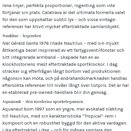
rena linjer, perfekta proportioner, ingenting som inte
förtjänar sin plats. Calatrava är det ultimata formella valet
för den som uppskattar subtil lyx – och vissa vintage-
referenser har blivit mycket eftertraktade samlarobjekt.
Nautilus – legenden
När Gérald Genta 1976 ritade Nautilus – med sin mjukt
åttkantiga bezel inspirerad av ett fartygsventilfönster och
sitt integrerade armband – skapade han en av
klockhistoriens mest eftertraktade sportklockor. I dag
sträcker sig efterfrågan långt bortom vad produktionen
någonsin kan möta, och på andrahandsmarknaden handlas
eftersökta referenser till nivåer långt över listpris. Det är här
en etablerad pre-owned-handlare blir din genväg.
Aquanaut – den moderna sportelegansen
Aquanaut kom 1997 som en yngre, mer avskalad släkting
till Nautilus, med sin karakteristiska ”Tropical”-rem i
komposit och en robusthet byggd för den aktiva vardagen.
Lika eftertraktad i dag – och för många samlare den