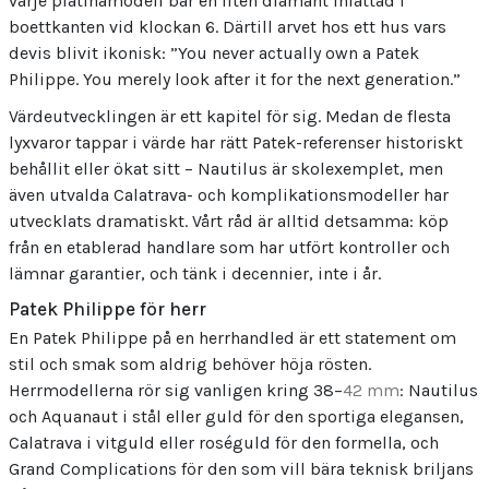
varje platinamodell bär en liten diamant infattad i
boettkanten vid klockan 6. Därtill arvet hos ett hus vars
devis blivit ikonisk: ”You never actually own a Patek
Philippe. You merely look after it for the next generation.”
Värdeutvecklingen är ett kapitel för sig. Medan de flesta
lyxvaror tappar i värde har rätt Patek-referenser historiskt
behållit eller ökat sitt – Nautilus är skolexemplet, men
även utvalda Calatrava- och komplikationsmodeller har
utvecklats dramatiskt. Vårt råd är alltid detsamma: köp
från en etablerad handlare som har utfört kontroller och
lämnar garantier, och tänk i decennier, inte i år.
Patek Philippe för herr
En Patek Philippe på en herrhandled är ett statement om
stil och smak som aldrig behöver höja rösten.
Herrmodellerna rör sig vanligen kring 38–
42 mm
: Nautilus
och Aquanaut i stål eller guld för den sportiga elegansen,
Calatrava i vitguld eller roséguld för den formella, och
Grand Complications för den som vill bära teknisk briljans