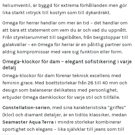
heliumventil, är byggd för extrema förhållanden men gör
lika starkt intryck till kostym som till dykardräkt.
Omega för herrar handlar om mer än tid – det handlar om
att bära ett statement om vem du är och vad du uppnått.
Från styrelserummet till segelbåten, från bergstoppar till
galakvällar – en Omega för herrar är en pålitlig partner som
aldrig kompromissar med vare sig funktion eller form.
Omega-klockor för dam – elegant sofistikering i varje
detalj
Omega-klockor för dam förenar teknisk excellens med
feminin grace. Med boettstorlekar från 28 till 40 mm och
design som balanserar delikatess med personlighet,
erbjuder Omega damklockor för varje stil och tillfälle.
Constellation-serien
, med sina karakteristiska ”griffes”
(klor) och diamant detaljer, är en tidlös klassiker, medan
Seamaster Aqua Terra
i mindre storlekar kombinerar
sportighet och elegans – lika självklar till jeans som till