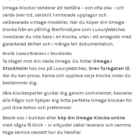
Omega-klockor tenderar att behålla – och ofta öka – sitt
värde över tid, särskilt limiterade upplagor och
välbevarade vintage-modeller. När du köper din Omega-
klocka från en pålitlig återförsäljare som LuxuryWatches
investerar du inte bara i en klocka, utan i ett arvegods med
garanterad äkthet och i många fall dokumentation.
Besök LuxuryWatches i Stockholm
Ta steget mot din nästa Omega. Du hittar
Omega i
Stockholm
hos oss på LuxuryWatches,
Grev Turegatan 12
,
där du kan prova, känna och uppleva varje klocka innan du
bestämmer dig.
Våra klockexperter guidar dig genom sortimentet, besvarar
alla frågor och hjälper dig hitta perfekta Omega klockan för
just dina behov och preferenser.
Besök oss i butiken eller
köp din Omega-klocka online
med några få klick – vi erbjuder säker leverans och samma
höga service oavsett hur du handlar.