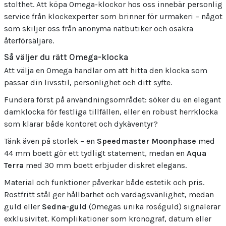
stolthet. Att köpa Omega-klockor hos oss innebär personlig
service från klockexperter som brinner för urmakeri – något
som skiljer oss från anonyma nätbutiker och osäkra
återförsäljare.
Så väljer du rätt Omega-klocka
Att välja en Omega handlar om att hitta den klocka som
passar din livsstil, personlighet och ditt syfte.
Fundera först på användningsområdet: söker du en elegant
damklocka för festliga tillfällen, eller en robust herrklocka
som klarar både kontoret och dykäventyr?
Tänk även på storlek – en
Speedmaster Moonphase
med
44 mm boett gör ett tydligt statement, medan en
Aqua
Terra
med 30 mm boett erbjuder diskret elegans.
Material och funktioner påverkar både estetik och pris.
Rostfritt stål ger hållbarhet och vardagsvänlighet, medan
guld eller
Sedna-guld
(Omegas unika roséguld) signalerar
exklusivitet. Komplikationer som kronograf, datum eller