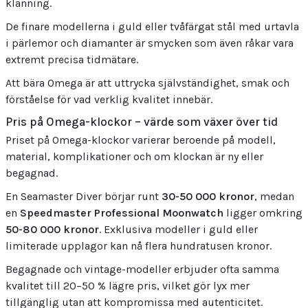
klänning.
De finare modellerna i guld eller tvåfärgat stål med urtavla
i pärlemor och diamanter är smycken som även råkar vara
extremt precisa tidmätare.
Att bära Omega är att uttrycka självständighet, smak och
förståelse för vad verklig kvalitet innebär.
Pris på Omega-klockor – värde som växer över tid
Priset på Omega-klockor varierar beroende på modell,
material, komplikationer och om klockan är ny eller
begagnad.
En Seamaster Diver börjar runt
30-50 000 kronor
, medan
en
Speedmaster Professional Moonwatch
ligger omkring
50-80 000 kronor
. Exklusiva modeller i guld eller
limiterade upplagor kan nå flera hundratusen kronor.
Begagnade och vintage-modeller erbjuder ofta samma
kvalitet till 20–50 % lägre pris, vilket gör lyx mer
tillgänglig utan att kompromissa med autenticitet.