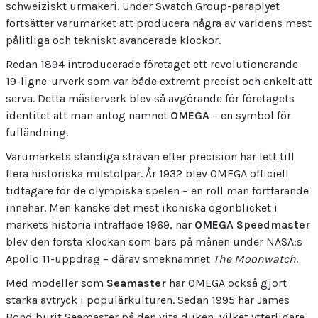
schweiziskt urmakeri. Under Swatch Group-paraplyet
fortsätter varumärket att producera några av världens mest
pålitliga och tekniskt avancerade klockor.
Redan 1894 introducerade företaget ett revolutionerande
19-ligne-urverk som var både extremt precist och enkelt att
serva. Detta mästerverk blev så avgörande för företagets
identitet att man antog namnet
OMEGA
– en symbol för
fulländning.
Varumärkets ständiga strävan efter precision har lett till
flera historiska milstolpar. År 1932 blev OMEGA officiell
tidtagare för de olympiska spelen – en roll man fortfarande
innehar. Men kanske det mest ikoniska ögonblicket i
märkets historia inträffade 1969, när
OMEGA Speedmaster
blev den första klockan som bars på månen under NASA:s
Apollo 11-uppdrag – därav smeknamnet
The Moonwatch
.
Med modeller som
Seamaster
har OMEGA också gjort
starka avtryck i populärkulturen. Sedan 1995 har James
Bond burit Seamaster på den vita duken, vilket ytterligare