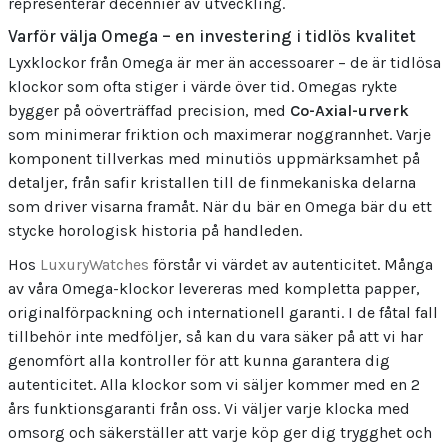
representerar decennier av utveckling.
Varför välja Omega – en investering i tidlös kvalitet
Lyxklockor från Omega är mer än accessoarer – de är tidlösa
klockor som ofta stiger i värde över tid. Omegas rykte
bygger på oöverträffad precision, med
Co-Axial-urverk
som minimerar friktion och maximerar noggrannhet. Varje
komponent tillverkas med minutiös uppmärksamhet på
detaljer, från safir kristallen till de finmekaniska delarna
som driver visarna framåt. När du bär en Omega bär du ett
stycke horologisk historia på handleden.
Hos
LuxuryWatches
förstår vi värdet av autenticitet. Många
av våra Omega-klockor levereras med kompletta papper,
originalförpackning och internationell garanti. I de fåtal fall
tillbehör inte medföljer, så kan du vara säker på att vi har
genomfört alla kontroller för att kunna garantera dig
autenticitet. Alla klockor som vi säljer kommer med en 2
års funktionsgaranti från oss. Vi väljer varje klocka med
omsorg och säkerställer att varje köp ger dig trygghet och