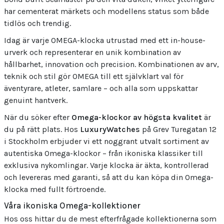
har cementerat märkets och modellens status som både
tidlös och trendig.
Idag är varje OMEGA-klocka utrustad med ett in-house-
urverk och representerar en unik kombination av
hållbarhet, innovation och precision. Kombinationen av arv,
teknik och stil gör OMEGA till ett självklart val för
äventyrare, atleter, samlare – och alla som uppskattar
genuint hantverk.
När du söker efter
Omega-klockor av högsta kvalitet
är
du på rätt plats. Hos
LuxuryWatches
på Grev Turegatan 12
i Stockholm erbjuder vi ett noggrant utvalt sortiment av
autentiska Omega-klockor – från ikoniska klassiker till
exklusiva nykomlingar. Varje klocka är äkta, kontrollerad
och levereras med garanti, så att du kan köpa din Omega-
klocka med fullt förtroende.
Våra ikoniska Omega-kollektioner
Hos oss hittar du de mest efterfrågade kollektionerna som