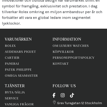
innovationer och tidlösa design har varumärket blivit en
symbol för framgång, exklusivitet och prestation. I dag
tillverkar Rolex omkring en miljon armbandsur per år och
fortsätter att vara en global ledare inom segmentet
lyxklockor.
VARUMÄRKEN
INFORMATION
ROLEX
OM LUXURY WATCHES
AUDEMARS PIGUET
KÖPVILLKOR
CARTIER
PERSONUPPGIFTSPOLICY
PANERAI
KONTAKT
PATEK PHILIPPE
OMEGA SEAMASTER
TJÄNSTER
FOLLOW US
BYTA/SÄLJA
SERVICE
Grev Turegatan 12 Stockholm
VANLIGA FRÅGOR