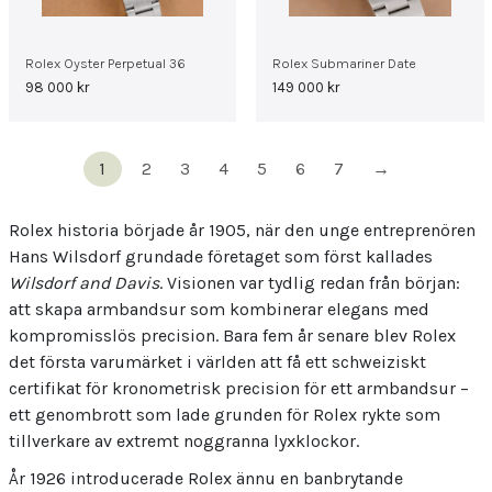
Rolex Oyster Perpetual 36
Rolex Submariner Date
98 000
kr
149 000
kr
1
2
3
4
5
6
7
→
Rolex historia började år 1905, när den unge entreprenören
Hans Wilsdorf grundade företaget som först kallades
Wilsdorf and Davis
. Visionen var tydlig redan från början:
att skapa armbandsur som kombinerar elegans med
kompromisslös precision. Bara fem år senare blev Rolex
det första varumärket i världen att få ett schweiziskt
certifikat för kronometrisk precision för ett armbandsur –
ett genombrott som lade grunden för Rolex rykte som
tillverkare av extremt noggranna lyxklockor.
År 1926 introducerade Rolex ännu en banbrytande