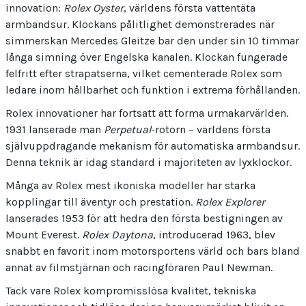
innovation:
Rolex Oyster
, världens första vattentäta
armbandsur. Klockans pålitlighet demonstrerades när
simmerskan Mercedes Gleitze bar den under sin 10 timmar
långa simning över Engelska kanalen. Klockan fungerade
felfritt efter strapatserna, vilket cementerade Rolex som
ledare inom hållbarhet och funktion i extrema förhållanden.
Rolex innovationer har fortsatt att forma urmakarvärlden.
1931 lanserade man
Perpetual
-rotorn – världens första
självuppdragande mekanism för automatiska armbandsur.
Denna teknik är idag standard i majoriteten av lyxklockor.
Många av Rolex mest ikoniska modeller har starka
kopplingar till äventyr och prestation.
Rolex Explorer
lanserades 1953 för att hedra den första bestigningen av
Mount Everest.
Rolex Daytona
, introducerad 1963, blev
snabbt en favorit inom motorsportens värld och bars bland
annat av filmstjärnan och racingföraren Paul Newman.
Tack vare Rolex kompromisslösa kvalitet, tekniska