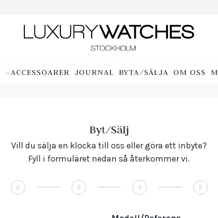
ACCESSOARER
JOURNAL
BYTA/SÄLJA
OM OSS
M
Byt/Sälj
Vill du sälja en klocka till oss eller göra ett inbyte?
Fyll i formuläret nedan så återkommer vi.
2
3
4
5
Modell/Referens