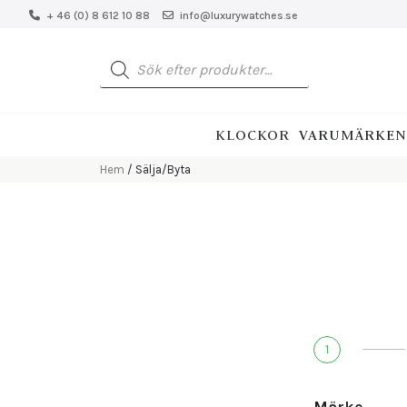
+ 46 (0) 8 612 10 88
info@luxurywatches.se
KLOCKOR
VARUMÄRKEN
Hem
/ Sälja/Byta
1
Märke