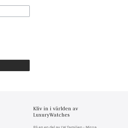
Kliv in i världen av
LuxuryWatches
Bli en en del av LW familjen - Missa