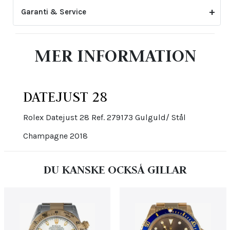
Garanti & Service
2-årsgarantin gäller inte för skador eller slitage
MER INFORMATION
som uppstått genom felaktig skötsel eller ovarsam
hantering. Den upphör även att gälla om klockan har
öppnats eller justerats av icke auktoriserad tredje
part.
DATEJUST 28
Rolex Datejust 28 Ref. 279173 Gulguld/ Stål
Champagne 2018
DU KANSKE OCKSÅ GILLAR