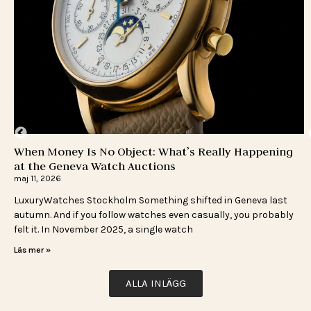
When Money Is No Object: What’s Really Happening
H
at the Geneva Watch Auctions
L
maj 11, 2026
n
LuxuryWatches Stockholm Something shifted in Geneva last
C
s
autumn. And if you follow watches even casually, you probably
b
felt it. In November 2025, a single watch
y
Läs mer »
L
ALLA INLÄGG