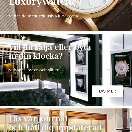
LuxuryWatches
Vi har de mest exklusiva klockorna
Vill du sälja eller byta
in din klocka?
Vi köper, byter och säljer!
LÄS MER
Läs vår journal
och håll dig uppdaterad