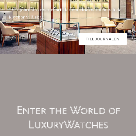
I vår journal skriver vi artiklar om klockvärlden och de
klockor vi älskar.
TILL JOURNALEN
Enter the World of
LuxuryWatches