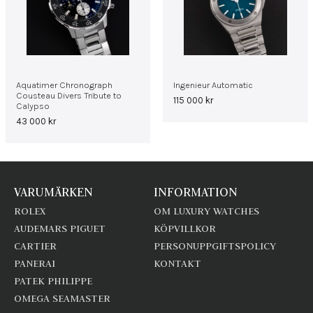
Aquatimer Chronograph
Ingenieur Automatic
Cousteau Divers Tribute to
115 000
kr
Calypso
43 000
kr
VARUMÄRKEN
INFORMATION
ROLEX
OM LUXURY WATCHES
AUDEMARS PIGUET
KÖPVILLKOR
CARTIER
PERSONUPPGIFTSPOLICY
PANERAI
KONTAKT
PATEK PHILIPPE
OMEGA SEAMASTER