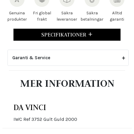
Genuina
Fri global
Säkra
Säkra
Alltid
produkter
frakt
leveranser
betalningar
garanti
SPECIFIKATIONER
Garanti & Service
2-årsgarantin gäller inte för skador eller slitage
MER INFORMATION
som uppstått genom felaktig skötsel eller ovarsam
hantering. Den upphör även att gälla om klockan har
öppnats eller justerats av icke auktoriserad tredje
part.
DA VINCI
IWC Ref 3752 Gult Guld 2000