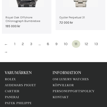
Royal Oak Offshore
Oyster Perpetual 31
Chronograph Bumblebee
72 000
kr
195 000
kr
←
1
2
3
…
8
9
10
11
12
13
→
VARUMÄRKEN
INFORMATION
ROLEX
OM LUXURY WATCHES
AUDEMARS PIGUET
KÖPVILLKOR
CARTIER
PERSONUPPGIFTSPOLICY
PANERAI
KONTAKT
PATEK PHILIPPE