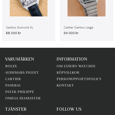
Santos Dumont XL
Cartier Santos Large
68 000
kr
94 000
kr
VARUMÄRKEN
INFORMATION
ROLEX
OM LUXURY WATCHES
AUDEMARS PIGUET
KÖPVILLKOR
CARTIER
PERSONUPPGIFTSPOLICY
PANERAI
KONTAKT
PATEK PHILIPPE
OMEGA SEAMASTER
TJÄNSTER
FOLLOW US