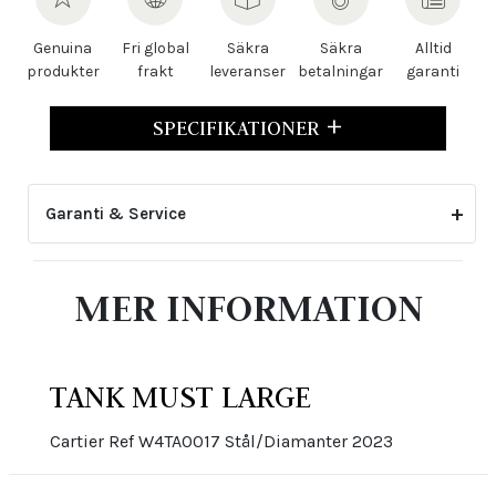
Genuina
Fri global
Säkra
Säkra
Alltid
produkter
frakt
leveranser
betalningar
garanti
SPECIFIKATIONER
Garanti & Service
2-årsgarantin gäller inte för skador eller slitage
MER INFORMATION
som uppstått genom felaktig skötsel eller ovarsam
hantering. Den upphör även att gälla om klockan har
öppnats eller justerats av icke auktoriserad tredje
part.
TANK MUST LARGE
Cartier Ref W4TA0017 Stål/Diamanter 2023