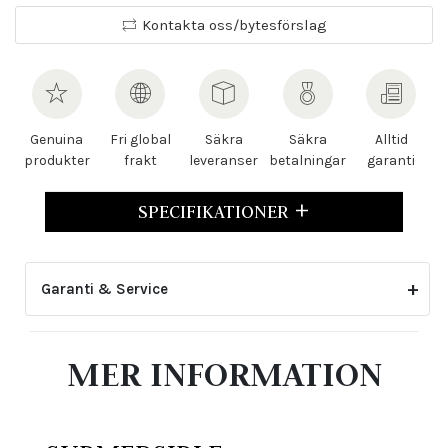
Kontakta oss/bytesförslag
Genuina
Fri global
Säkra
Säkra
Alltid
produkter
frakt
leveranser
betalningar
garanti
SPECIFIKATIONER
Garanti & Service
2-årsgarantin gäller inte för skador eller slitage
MER INFORMATION
som uppstått genom felaktig skötsel eller ovarsam
hantering. Den upphör även att gälla om klockan har
öppnats eller justerats av icke auktoriserad tredje
part.