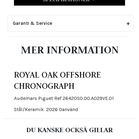
Garanti & Service
2-årsgarantin gäller inte för skador eller slitage
MER INFORMATION
som uppstått genom felaktig skötsel eller ovarsam
hantering. Den upphör även att gälla om klockan har
öppnats eller justerats av icke auktoriserad tredje
part.
ROYAL OAK OFFSHORE
CHRONOGRAPH
Audemars Piguet Ref 26420SO.OO.A029VE.01
Stål/Keramik 2026 Oanvänd
DU KANSKE OCKSÅ GILLAR