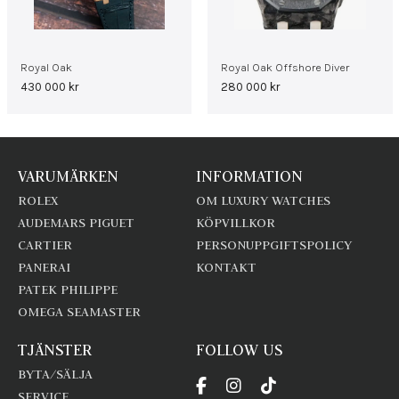
Royal Oak
Royal Oak Offshore Diver
430 000
kr
280 000
kr
VARUMÄRKEN
INFORMATION
ROLEX
OM LUXURY WATCHES
AUDEMARS PIGUET
KÖPVILLKOR
CARTIER
PERSONUPPGIFTSPOLICY
PANERAI
KONTAKT
PATEK PHILIPPE
OMEGA SEAMASTER
TJÄNSTER
FOLLOW US
BYTA/SÄLJA
SERVICE