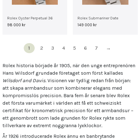
Rolex Oyster Perpetual 36
Rolex Submariner Date
98 000
kr
149 000
kr
1
2
3
4
5
6
7
→
Rolex historia började år 1905, när den unge entreprenören
Hans Wilsdorf grundade företaget som först kallades
Wilsdorf and Davis
. Visionen var tydlig redan från början:
att skapa armbandsur som kombinerar elegans med
kompromisslös precision. Bara fem år senare blev Rolex
det första varumärket i världen att få ett schweiziskt
certifikat för kronometrisk precision för ett armbandsur –
ett genombrott som lade grunden för Rolex rykte som
tillverkare av extremt noggranna lyxklockor.
År 1926 introducerade Rolex ännu en banbrytande