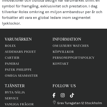
innovationer och tidlösa design har varumärket blivit en
symbol för framgång, exklusivitet och prestation. I dag
tillverkar Rolex omkring en miljon armbandsur per år och
fortsätter att vara en global ledare inom segmentet
lyxklockor.
VARUMÄRKEN
INFORMATION
ROLEX
OM LUXURY WATCHES
AUDEMARS PIGUET
KÖPVILLKOR
CARTIER
PERSONUPPGIFTSPOLICY
PANERAI
KONTAKT
PATEK PHILIPPE
OMEGA SEAMASTER
TJÄNSTER
FOLLOW US
BYTA/SÄLJA
SERVICE
Grev Turegatan 12 Stockholm
VANLIGA FRÅGOR