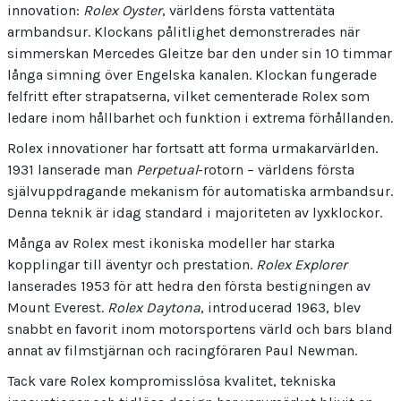
innovation:
Rolex Oyster
, världens första vattentäta
armbandsur. Klockans pålitlighet demonstrerades när
simmerskan Mercedes Gleitze bar den under sin 10 timmar
långa simning över Engelska kanalen. Klockan fungerade
felfritt efter strapatserna, vilket cementerade Rolex som
ledare inom hållbarhet och funktion i extrema förhållanden.
Rolex innovationer har fortsatt att forma urmakarvärlden.
1931 lanserade man
Perpetual
-rotorn – världens första
självuppdragande mekanism för automatiska armbandsur.
Denna teknik är idag standard i majoriteten av lyxklockor.
Många av Rolex mest ikoniska modeller har starka
kopplingar till äventyr och prestation.
Rolex Explorer
lanserades 1953 för att hedra den första bestigningen av
Mount Everest.
Rolex Daytona
, introducerad 1963, blev
snabbt en favorit inom motorsportens värld och bars bland
annat av filmstjärnan och racingföraren Paul Newman.
Tack vare Rolex kompromisslösa kvalitet, tekniska