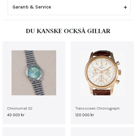
Garanti & Service
2-årsgarantin gäller inte för skador eller slitage
DU KANSKE OCKSÅ GILLAR
som uppstått genom felaktig skötsel eller ovarsam
hantering. Den upphör även att gälla om klockan har
öppnats eller justerats av icke auktoriserad tredje
part.
Chronomat 32
Transocean Chronograph
40 000
kr
120 000
kr