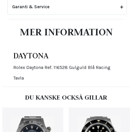
Garanti & Service
2-årsgarantin gäller inte för skador eller slitage
MER INFORMATION
som uppstått genom felaktig skötsel eller ovarsam
hantering. Den upphör även att gälla om klockan har
öppnats eller justerats av icke auktoriserad tredje
part.
DAYTONA
Rolex Daytona Ref. 116528 Gulguld Blå Racing
Tavla
DU KANSKE OCKSÅ GILLAR