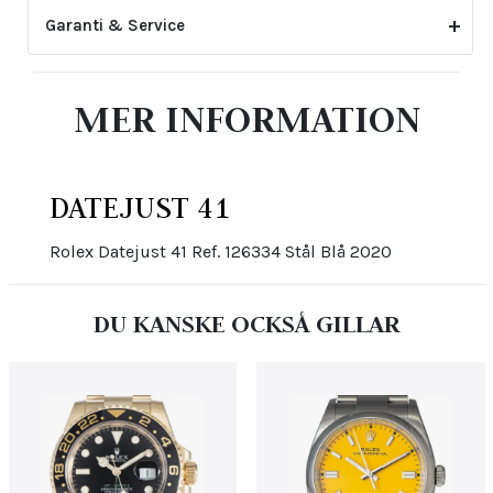
Garanti & Service
2-årsgarantin gäller inte för skador eller slitage
MER INFORMATION
som uppstått genom felaktig skötsel eller ovarsam
hantering. Den upphör även att gälla om klockan har
öppnats eller justerats av icke auktoriserad tredje
part.
DATEJUST 41
Rolex Datejust 41 Ref. 126334 Stål Blå 2020
DU KANSKE OCKSÅ GILLAR