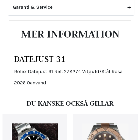
Garanti & Service
2-årsgarantin gäller inte för skador eller slitage
MER INFORMATION
som uppstått genom felaktig skötsel eller ovarsam
hantering. Den upphör även att gälla om klockan har
öppnats eller justerats av icke auktoriserad tredje
part.
DATEJUST 31
Rolex Datejust 31 Ref. 278274 Vitguld/Stål Rosa
2026 Oanvänd
DU KANSKE OCKSÅ GILLAR