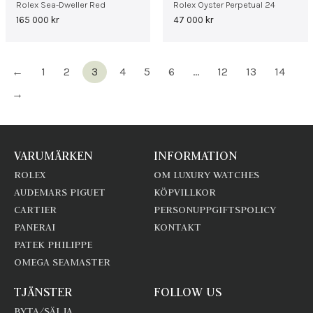
Rolex Sea-Dweller Red
Rolex Oyster Perpetual 24
165 000
kr
47 000
kr
←
1
2
3
4
5
6
…
12
13
14
→
VARUMÄRKEN
INFORMATION
ROLEX
OM LUXURY WATCHES
AUDEMARS PIGUET
KÖPVILLKOR
CARTIER
PERSONUPPGIFTSPOLICY
PANERAI
KONTAKT
PATEK PHILIPPE
OMEGA SEAMASTER
TJÄNSTER
FOLLOW US
BYTA/SÄLJA