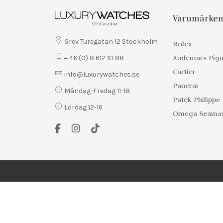
Varumärke
Grev Turegatan 12 Stockholm
Rolex
Audemars Pigu
+ 46 (0) 8 612 10 88
Cartier
info@luxurywatches.se
Panerai
Måndag-Fredag 11-18
Patek Philippe
Lördag 12-16
Omega Seamas