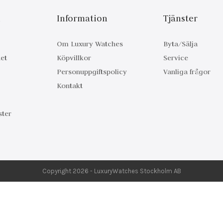
n
Information
Tjänster
Om Luxury Watches
Byta/Sälja
et
Köpvillkor
Service
Personuppgiftspolicy
Vanliga frågor
Kontakt
ter
Copyright 2026 - LuxuryWatches Stockholm AB