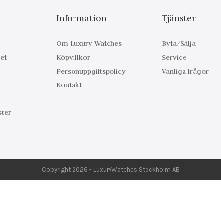
n
Information
Tjänster
Om Luxury Watches
Byta/Sälja
et
Köpvillkor
Service
Personuppgiftspolicy
Vanliga frågor
Kontakt
ter
Copyright 2026 - LuxuryWatches Stockholm AB