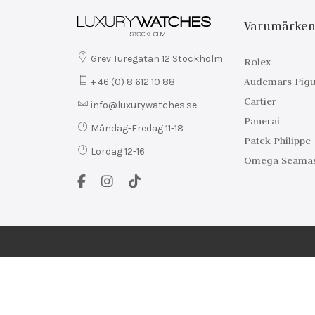
Varumärke
Grev Turegatan 12 Stockholm
Rolex
Audemars Pigu
+ 46 (0) 8 612 10 88
Cartier
info@luxurywatches.se
Panerai
Måndag-Fredag 11-18
Patek Philippe
Lördag 12-16
Omega Seamas