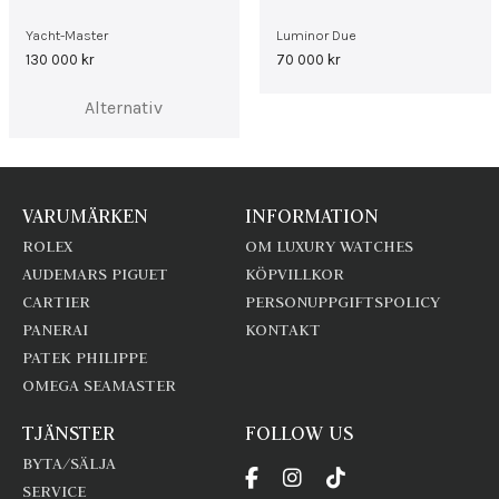
Yacht-Master
Luminor Due
130 000
kr
70 000
kr
Alternativ
VARUMÄRKEN
INFORMATION
ROLEX
OM LUXURY WATCHES
AUDEMARS PIGUET
KÖPVILLKOR
CARTIER
PERSONUPPGIFTSPOLICY
PANERAI
KONTAKT
PATEK PHILIPPE
OMEGA SEAMASTER
TJÄNSTER
FOLLOW US
BYTA/SÄLJA
SERVICE