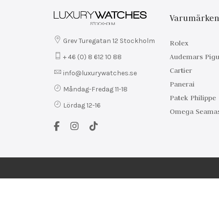
Varumärke
Grev Turegatan 12 Stockholm
Rolex
Audemars Pigu
+ 46 (0) 8 612 10 88
Cartier
info@luxurywatches.se
Panerai
Måndag-Fredag 11-18
Patek Philippe
Lördag 12-16
Omega Seamas