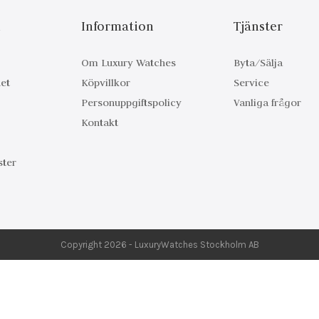
n
Information
Tjänster
Om Luxury Watches
Byta/Sälja
et
Köpvillkor
Service
Personuppgiftspolicy
Vanliga frågor
Kontakt
ter
Copyright 2026 - LuxuryWatches Stockholm AB