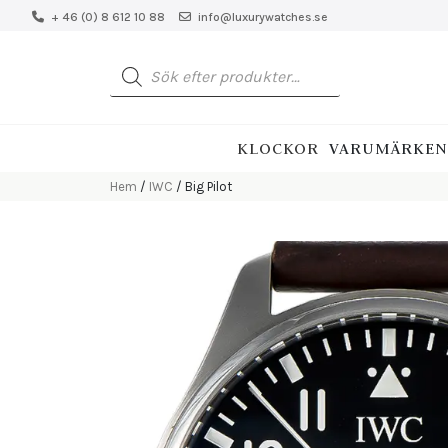
+ 46 (0) 8 612 10 88
info@luxurywatches.se
Produktsökning
KLOCKOR
VARUMÄRKEN
Hem
/
IWC
/ Big Pilot