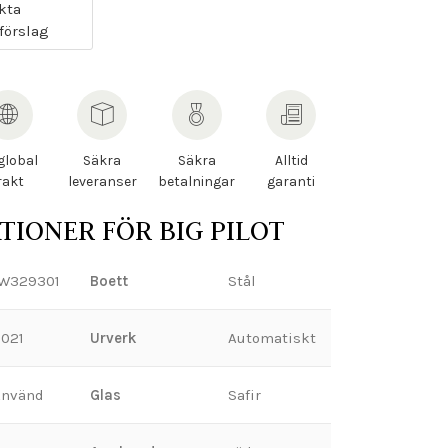
kta
förslag
 global
Säkra
Säkra
Alltid
rakt
leveranser
betalningar
garanti
ATIONER FÖR BIG PILOT
W329301
Boett
Stål
021
Urverk
Automatiskt
Använd
Glas
Safir