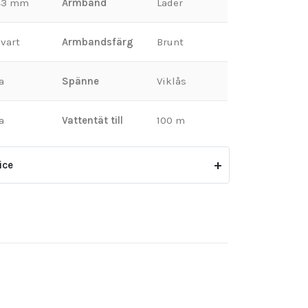
43 mm
Armband
Läder
vart
Armbandsfärg
Brunt
a
Spänne
Viklås
a
Vattentät till
100 m
ice
äller inte för skador eller slitage som
 felaktig skötsel eller ovarsam hantering.
n att gälla om klockan har öppnats eller
ke auktoriserad tredje part.