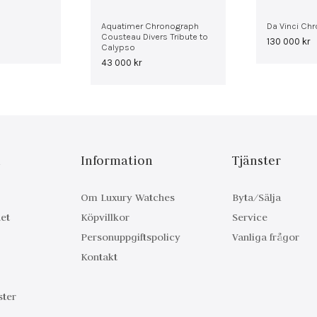
Aquatimer Chronograph
Da Vinci Ch
Cousteau Divers Tribute to
130 000
kr
Calypso
43 000
kr
n
Information
Tjänster
Om Luxury Watches
Byta/Sälja
et
Köpvillkor
Service
Personuppgiftspolicy
Vanliga frågor
Kontakt
ter