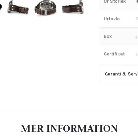
Ur Storlek
Urtavla
S
Box
J
Certifikat
J
Garanti & Serv
2-årsgarantin g
uppstått genom
Den upphör äve
justerats av ic
MER INFORMATION