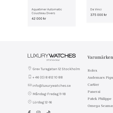
Aquatimer Automatic
Da Vinci
Cousteau Divers
375 000
kr
42 000
kr
Varumärke
Grev Turegatan 12 Stockholm
Rolex
Audemars Pigu
+ 46 (0) 8 612 10 88
Cartier
info@luxurywatches.se
Panerai
Måndag-Fredag 11-18
Patek Philippe
Lördag 12-16
Omega Seamas