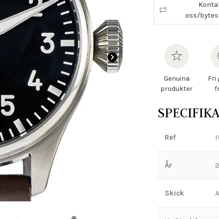
Konta
oss/bytes
Genuina
Fri
produkter
f
SPECIFIK
Ref
I
År
2
Skick